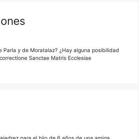
iones
e Parla y de Moratalaz? ¿Hay alguna posibilidad
orrectione Sanctae Matris Ecclesiae
ajedrez para el hijo de 6 años de una amiga.