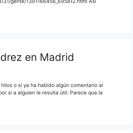
/01/31/gente/1391166456_695812.html Así
edrez en Madrid
 hilos o si ya ha habido algún comentario al
or si a alguien le resulta útil. Parece que la