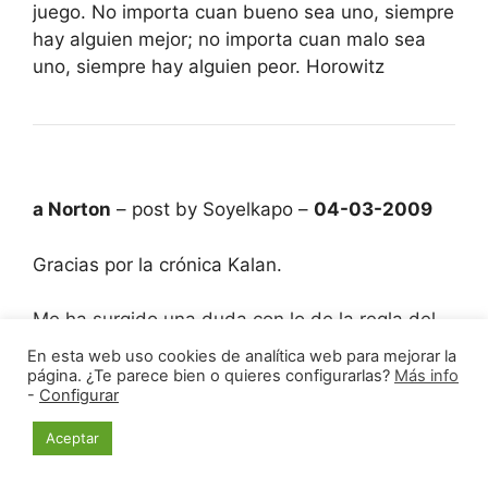
juego. No importa cuan bueno sea uno, siempre
hay alguien mejor; no importa cuan malo sea
uno, siempre hay alguien peor. Horowitz
a Norton
– post by Soyelkapo –
04-03-2009
Gracias por la crónica Kalan.
Me ha surgido una duda con lo de la regla del
móvil, que no sé si ya fue planteada en algún
En esta web uso cookies de analítica web para mejorar la
momento, pero bueno, yo no me enteré.
página. ¿Te parece bien o quieres configurarlas?
Más info
-
Configurar
Amo a ve, según tengo entendido cuando a
Aceptar
alguien le suena el móvil pierde la partida. Y el
árbitro debe decidir la puntuación que se le