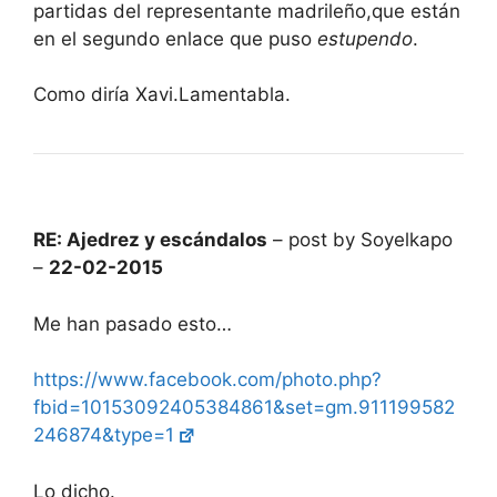
partidas del representante madrileño,que están
en el segundo enlace que puso
estupendo
.
Como diría Xavi.Lamentabla.
RE: Ajedrez y escándalos
– post by Soyelkapo
–
22-02-2015
Me han pasado esto…
https://www.facebook.com/photo.php?
fbid=10153092405384861&set=gm.911199582
246874&type=1
Lo dicho.