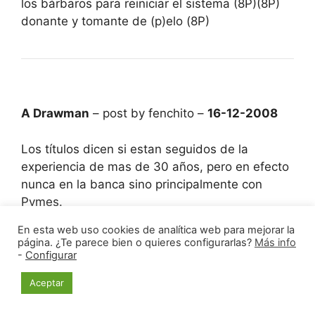
los bárbaros para reiniciar el sistema (8P)(8P)
donante y tomante de (p)elo (8P)
A Drawman
– post by fenchito –
16-12-2008
Los títulos dicen si estan seguidos de la
experiencia de mas de 30 años, pero en efecto
nunca en la banca sino principalmente con
Pymes.
De los bancos, solo se que me han jodido la
En esta web uso cookies de analítica web para mejorar la
vida, más exactamente el BBVA, y en este caso
página. ¿Te parece bien o quieres configurarlas?
Más info
si fue un trabajador, un tal Antonio Muñoz, allá
-
Configurar
por el año 1995, aunque supongo que obligado
Aceptar
por el sistema.
El las Cajas, por lo general, he encontrado mas