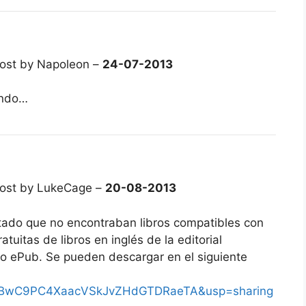
ost by Napoleon –
24-07-2013
ando…
ost by LukeCage –
20-08-2013
ado que no encontraban libros compatibles con
tuitas de libros en inglés de la editorial
o ePub. Se pueden descargar en el siguiente
id=0BwC9PC4XaacVSkJvZHdGTDRaeTA&usp=sharing