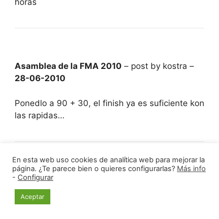
horas
Asamblea de la FMA 2010
– post by kostra –
28-06-2010
Ponedlo a 90 + 30, el finish ya es suficiente kon
las rapidas…
En esta web uso cookies de analítica web para mejorar la
página. ¿Te parece bien o quieres configurarlas?
Más info
-
Configurar
Asamblea de la FMA 2010
– post by kostra –
28-06-2010
Aceptar
Too late.