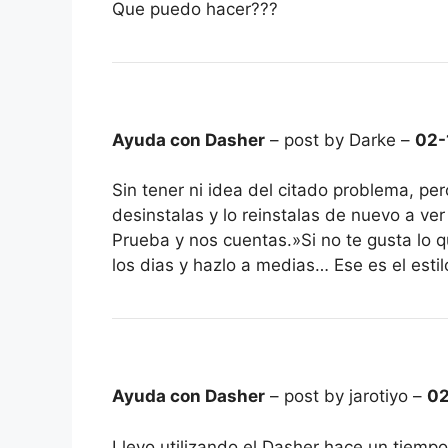
Que puedo hacer???
Ayuda con Dasher
– post by Darke –
02-
Sin tener ni idea del citado problema, p
desinstalas y lo reinstalas de nuevo a ver
Prueba y nos cuentas.»Si no te gusta lo
los dias y hazlo a medias… Ese es el es
Ayuda con Dasher
– post by jarotiyo –
02
Llevo utilizando el Dasher hace un tiempo