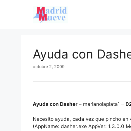
Saltar
al
contenido
Ayuda con Dash
octubre 2, 2009
Ayuda con Dasher
– marianolaplata1 –
0
Necesito ayuda, cada vez que pincho en «
(AppName: dasher.exe AppVer: 1.3.0.0 Mo