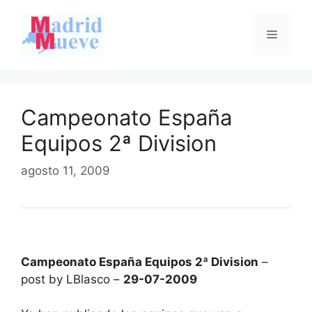
Saltar
al
Menú
contenido
Campeonato España
Equipos 2ª Division
agosto 11, 2009
Campeonato España Equipos 2ª Division
–
post by LBlasco –
29-07-2009