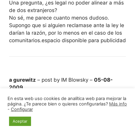
Una pregunta, ¿es legal no poder alinear a más
de dos extranjeros?
No sé, me parece cuanto menos dudoso.
Supongo que si alguien reclamase ante la ley le
darían la razón, por lo menos en el caso de los
comunitarios.espacio disponible para publicidad
a gurewitz
– post by IM Blowsky –
05-08-
2009
En esta web uso cookies de analítica web para mejorar la
Pues debes de tener razón… Peor me imagino
página. ¿Te parece bien o quieres configurarlas?
Más info
-
Configurar
que al CSD le llega el Reglamento de
Competiciones de la FEDA y lo aprueba sin ni
Aceptar
siquiera leérselo. Y claro, no me imagino al
Barriá de turno recurriéndolo ante los