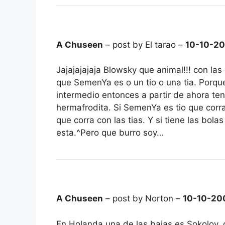
A Chuseen
– post by El tarao –
10-10-2
Jajajajajaja Blowsky que animal!!! con las
que SemenYa es o un tio o una tia. Porqu
intermedio entonces a partir de ahora te
hermafrodita. Si SemenYa es tio que corr
que corra con las tias. Y si tiene las bol
esta.^Pero que burro soy…
A Chuseen
– post by Norton –
10-10-20
En Holanda una de las bajas es Sokolov, 