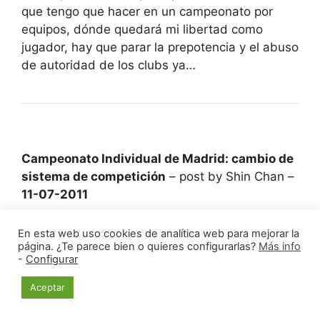
que tengo que hacer en un campeonato por
equipos, dónde quedará mi libertad como
jugador, hay que parar la prepotencia y el abuso
de autoridad de los clubs ya…
Campeonato Individual de Madrid: cambio de
sistema de competición
– post by Shin Chan –
11-07-2011
Luciano tiene un problema con la ley Blowsky,
En esta web uso cookies de analítica web para mejorar la
página. ¿Te parece bien o quieres configurarlas?
Más info
pero no pasa nada, te aceptamos así. pero no
-
Configurar
le hagamos mucho caso al respecto que
desvaría, jejeje.
Aceptar
Por cierto, me mola ver a fenchito (ya sin su
bigotito) intentando siempre evitar mi mirada