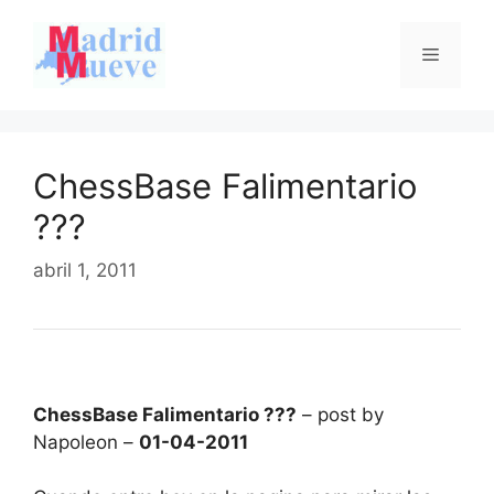
Saltar
al
Menú
contenido
ChessBase Falimentario
???
abril 1, 2011
ChessBase Falimentario ???
– post by
Napoleon –
01-04-2011