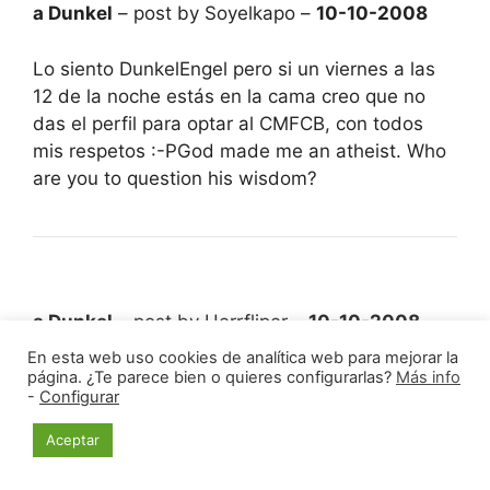
a Dunkel
– post by Soyelkapo –
10-10-2008
Lo siento DunkelEngel pero si un viernes a las
12 de la noche estás en la cama creo que no
das el perfil para optar al CMFCB, con todos
mis respetos :-PGod made me an atheist. Who
are you to question his wisdom?
a Dunkel
– post by Herrfliper –
10-10-2008
En esta web uso cookies de analítica web para mejorar la
a eso le llamo yo provocar (8P)(8P) donante y
página. ¿Te parece bien o quieres configurarlas?
Más info
-
Configurar
tomante de (p)elo (8P)
Aceptar