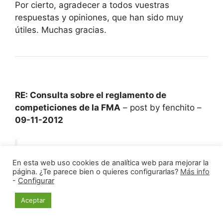
Por cierto, agradecer a todos vuestras
respuestas y opiniones, que han sido muy
útiles. Muchas gracias.
RE: Consulta sobre el reglamento de
competiciones de la FMA
– post by fenchito –
09-11-2012
(09-11-2012, 13:37 )
IM Blowsky escribió:
¿Y un
En esta web uso cookies de analítica web para mejorar la
equipo de arriba puede alinear de 5º a un jugador
página. ¿Te parece bien o quieres configurarlas?
Más info
suyo de 2200 y de 6º a uno del equipo B con 2210?
-
Configurar
Yo entiendo que sí, pero…
Aceptar
SI, cumples perfectamente con el art 13 y con el