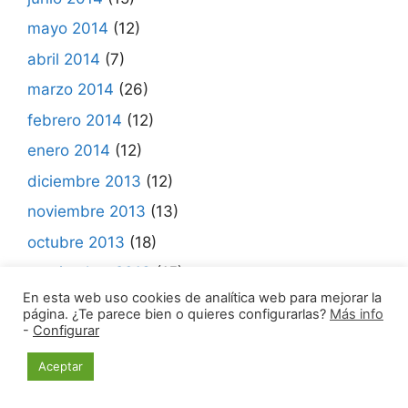
mayo 2014
(12)
abril 2014
(7)
marzo 2014
(26)
febrero 2014
(12)
enero 2014
(12)
diciembre 2013
(12)
noviembre 2013
(13)
octubre 2013
(18)
septiembre 2013
(15)
En esta web uso cookies de analítica web para mejorar la
agosto 2013
(16)
página. ¿Te parece bien o quieres configurarlas?
Más info
-
Configurar
julio 2013
(10)
junio 2013
(9)
Aceptar
mayo 2013
(17)