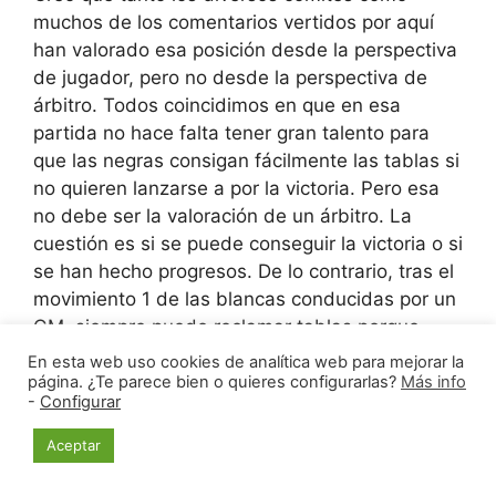
muchos de los comentarios vertidos por aquí
han valorado esa posición desde la perspectiva
de jugador, pero no desde la perspectiva de
árbitro. Todos coincidimos en que en esa
partida no hace falta tener gran talento para
que las negras consigan fácilmente las tablas si
no quieren lanzarse a por la victoria. Pero esa
no debe ser la valoración de un árbitro. La
cuestión es si se puede conseguir la victoria o si
se han hecho progresos. De lo contrario, tras el
movimiento 1 de las blancas conducidas por un
GM, siempre puedo reclamar tablas porque
estoy seguro de que siempre habrá una
En esta web uso cookies de analítica web para mejorar la
secuencia de jugadas que me conduzcan a las
página. ¿Te parece bien o quieres configurarlas?
Más info
-
Configurar
tablas.
Para comprobar la discapacitación de los
Aceptar
árbitros que han tomado parte en la resolución,
me gustaría saber qué hubieran dicho si en esa