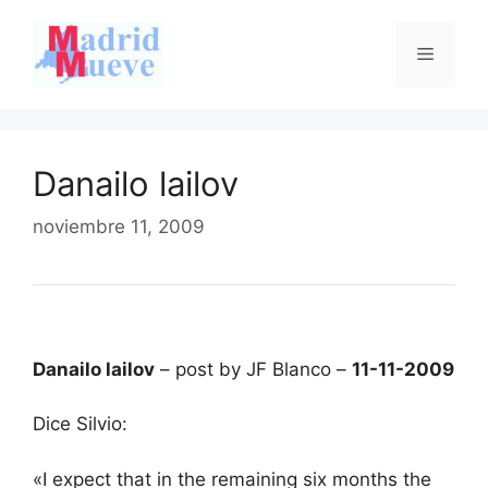
Saltar
al
Menú
contenido
Danailo lailov
noviembre 11, 2009
Danailo lailov
– post by JF Blanco –
11-11-2009
Dice Silvio:
«I expect that in the remaining six months the