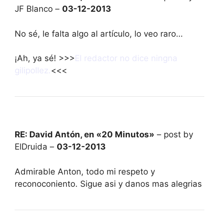
JF Blanco –
03-12-2013
No sé, le falta algo al artículo, lo veo raro…
¡Ah, ya sé! >>>
El redactor no dice ningna
gilipollez.
<<<
RE: David Antón, en «20 Minutos»
– post by
ElDruida –
03-12-2013
Admirable Anton, todo mi respeto y
reconoconiento. Sigue asi y danos mas alegrias