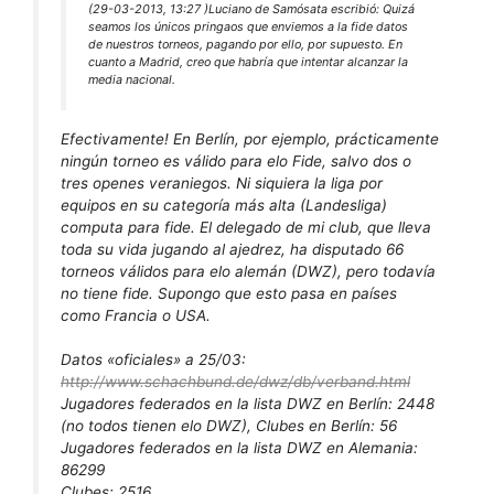
(29-03-2013, 13:27 )
Luciano de Samósata escribió:
Quizá
seamos los únicos pringaos que enviemos a la fide datos
de nuestros torneos, pagando por ello, por supuesto. En
cuanto a Madrid, creo que habría que intentar alcanzar la
media nacional.
Efectivamente! En Berlín, por ejemplo, prácticamente
ningún torneo es válido para elo Fide, salvo dos o
tres openes veraniegos. Ni siquiera la liga por
equipos en su categoría más alta (Landesliga)
computa para fide. El delegado de mi club, que lleva
toda su vida jugando al ajedrez, ha disputado 66
torneos válidos para elo alemán (DWZ), pero todavía
no tiene fide. Supongo que esto pasa en países
como Francia o USA.
Datos «oficiales» a 25/03:
http://www.schachbund.de/dwz/db/verband.html
Jugadores federados en la lista DWZ en Berlín: 2448
(no todos tienen elo DWZ), Clubes en Berlín: 56
Jugadores federados en la lista DWZ en Alemania:
86299
Clubes: 2516