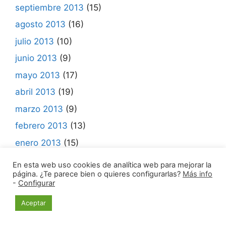
septiembre 2013
(15)
agosto 2013
(16)
julio 2013
(10)
junio 2013
(9)
mayo 2013
(17)
abril 2013
(19)
marzo 2013
(9)
febrero 2013
(13)
enero 2013
(15)
diciembre 2012
(4)
En esta web uso cookies de analítica web para mejorar la
página. ¿Te parece bien o quieres configurarlas?
Más info
noviembre 2012
(15)
-
Configurar
octubre 2012
(18)
Aceptar
septiembre 2012
(16)