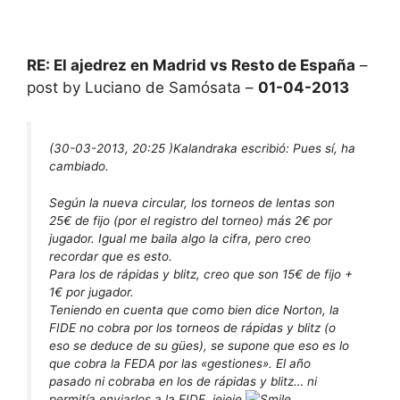
RE: El ajedrez en Madrid vs Resto de España
–
post by Luciano de Samósata –
01-04-2013
(30-03-2013, 20:25 )
Kalandraka escribió:
Pues sí, ha
cambiado.
Según la nueva circular, los torneos de lentas son
25€ de fijo (por el registro del torneo) más 2€ por
jugador. Igual me baila algo la cifra, pero creo
recordar que es esto.
Para los de rápidas y blitz, creo que son 15€ de fijo +
1€ por jugador.
Teniendo en cuenta que como bien dice Norton, la
FIDE no cobra por los torneos de rápidas y blitz (o
eso se deduce de su gües), se supone que eso es lo
que cobra la FEDA por las «gestiones». El año
pasado ni cobraba en los de rápidas y blitz… ni
permitía enviarlos a la FIDE, jejeje
.