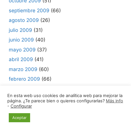
octubre 2009
(51)
septiembre 2009
(66)
agosto 2009
(26)
julio 2009
(31)
junio 2009
(40)
mayo 2009
(37)
abril 2009
(41)
marzo 2009
(60)
febrero 2009
(66)
enero 2009
(72)
En esta web uso cookies de analítica web para mejorar la
diciembre 2008
(86)
página. ¿Te parece bien o quieres configurarlas?
Más info
-
Configurar
noviembre 2008
(49)
octubre 2008
Aceptar
(60)
septiembre 2008
(51)