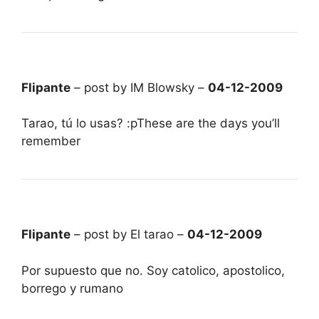
Flipante
– post by IM Blowsky –
04-12-2009
Tarao, tú lo usas? :pThese are the days you’ll
remember
Flipante
– post by El tarao –
04-12-2009
Por supuesto que no. Soy catolico, apostolico,
borrego y rumano