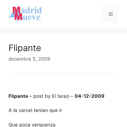
Saltar
al
Menú
contenido
Flipante
diciembre 5, 2009
Flipante
– post by El tarao –
04-12-2009
A la carcel tenian que ir
Que poca verguenza