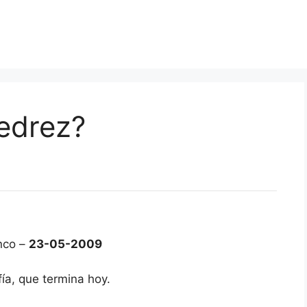
edrez?
nco –
23-05-2009
fía, que termina hoy.