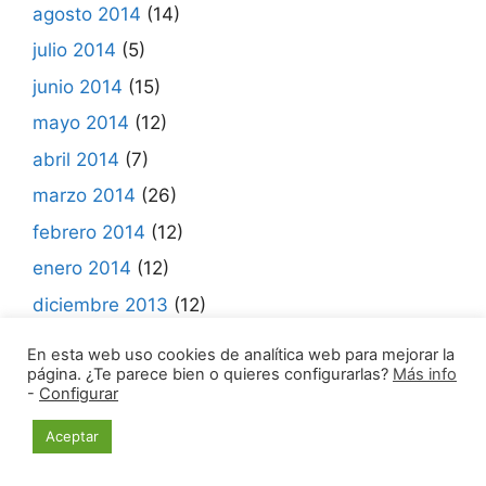
agosto 2014
(14)
julio 2014
(5)
junio 2014
(15)
mayo 2014
(12)
abril 2014
(7)
marzo 2014
(26)
febrero 2014
(12)
enero 2014
(12)
diciembre 2013
(12)
noviembre 2013
(13)
En esta web uso cookies de analítica web para mejorar la
página. ¿Te parece bien o quieres configurarlas?
Más info
octubre 2013
(18)
-
Configurar
septiembre 2013
(15)
Aceptar
agosto 2013
(16)