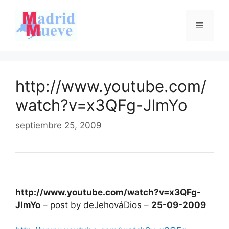
Saltar
al
Menú
contenido
http://www.youtube.com/
watch?v=x3QFg-JlmYo
septiembre 25, 2009
http://www.youtube.com/watch?v=x3QFg-
JlmYo
– post by deJehováDios –
25-09-2009