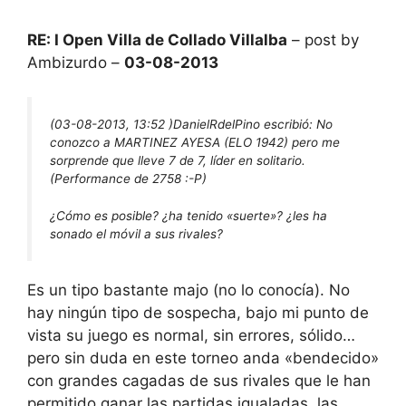
RE: I Open Villa de Collado Villalba
– post by
Ambizurdo –
03-08-2013
(03-08-2013, 13:52 )
DanielRdelPino escribió:
No
conozco a MARTINEZ AYESA (ELO 1942) pero me
sorprende que lleve 7 de 7, líder en solitario.
(Performance de 2758 :-P)
¿Cómo es posible? ¿ha tenido «suerte»? ¿les ha
sonado el móvil a sus rivales?
Es un tipo bastante majo (no lo conocía). No
hay ningún tipo de sospecha, bajo mi punto de
vista su juego es normal, sin errores, sólido…
pero sin duda en este torneo anda «bendecido»
con grandes cagadas de sus rivales que le han
permitido ganar las partidas igualadas, las