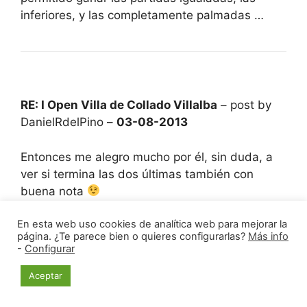
inferiores, y las completamente palmadas …
RE: I Open Villa de Collado Villalba
– post by
DanielRdelPino –
03-08-2013
Entonces me alegro mucho por él, sin duda, a
ver si termina las dos últimas también con
buena nota
En esta web uso cookies de analítica web para mejorar la
página. ¿Te parece bien o quieres configurarlas?
Más info
-
Configurar
Aceptar
RE: I Open Villa de Collado Villalba
– post by
LBlasco –
03-08-2013