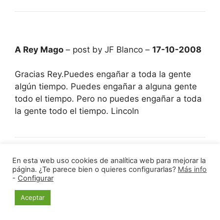
A Rey Mago
– post by JF Blanco –
17-10-2008
Gracias Rey.Puedes engañar a toda la gente
algún tiempo. Puedes engañar a alguna gente
todo el tiempo. Pero no puedes engañar a toda
la gente todo el tiempo. Lincoln
En esta web uso cookies de analítica web para mejorar la
página. ¿Te parece bien o quieres configurarlas?
Más info
La 5ª
– post by Rey Mago –
17-10-2008
-
Configurar
Aceptar
No sé si a alguien le puede interesar esto
habiendo tanto torneo bueno y un Anand –