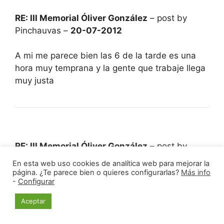
RE: III Memorial Óliver González
– post by
Pinchauvas –
20-07-2012
A mi me parece bien las 6 de la tarde es una
hora muy temprana y la gente que trabaje llega
muy justa
RE: III Memorial Óliver González
– post by
Webmaster –
24-07-2012
En esta web uso cookies de analítica web para mejorar la
página. ¿Te parece bien o quieres configurarlas?
Más info
-
Configurar
Ya tenemos la primera lista de inscritos en
chess-results, si queréis inscribiros sólo tenéis
Aceptar
que decirlo