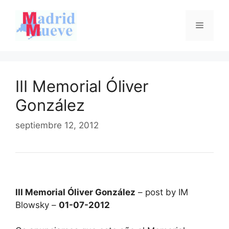
Saltar
al
Menú
contenido
III Memorial Óliver
González
septiembre 12, 2012
III Memorial Óliver González
– post by IM
Blowsky –
01-07-2012