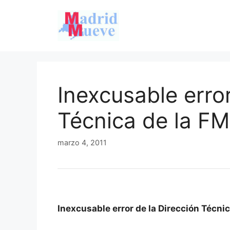
Saltar
al
contenido
Inexcusable error
Técnica de la F
marzo 4, 2011
Inexcusable error de la Dirección Técni