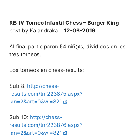
RE: IV Torneo Infantil Chess – Burger King
–
post by Kalandraka –
12-06-2016
Al final participaron 54 niñ@s, divididos en los
tres torneos.
Los torneos en chess-results:
Sub 8:
http://chess-
results.com/tnr223875.aspx?
lan=2&art=0&wi=821
Sub 10:
http://chess-
results.com/tnr223876.aspx?
lan=2&art=0&wi=821