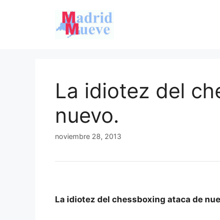
Saltar
al
contenido
La idiotez del c
nuevo.
noviembre 28, 2013
La idiotez del chessboxing ataca de nu