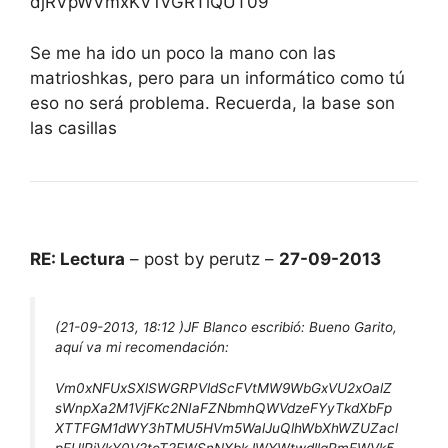
djRVpWVmxKV1VGRTlQUT09
Se me ha ido un poco la mano con las
matrioshkas, pero para un informático como tú
eso no será problema. Recuerda, la base son
las casillas
RE: Lectura
– post by perutz –
27-09-2013
(21-09-2013, 18:12 )
JF Blanco escribió:
Bueno Garito,
aquí va mi recomendación:
Vm0xNFUxSXlSWGRPVldScFVtMW9WbGxVU2xOalZ
sWnpXa2M1VjFKc2NIaFZNbmhQWVdzeFYyTkdXbFp
XTTFGM1dWY3hTMU5HVm5WalJuQlhWbXhWZUZacl
pEUlRiVkY0V2toT2FWSnNXbkJWYWtwdllqRmFWVk5