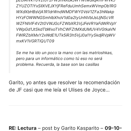
ZYUZOTlYxSllXVEJXYjFReFduUmhSemxWVmpOb1RG
WXdXbHBsVjA1R1drWndWMDFWY0VsV1ZFa3hWakp
HYzFOWWNGSmhlbXhoV1d0a2IyUnNVblJsUjNScVR
WZFNlVlF4V2t0VWJGcFZWbXR3VjJFeVRYaFdWRVpY
VWpGd1JtSkdTbWxoTVhCWFZtMXdUMUV4VGtkaVN
FWlRZbXMxY2xWdE1UTk5iR3h5VjJ0a1YySkdjRVpWV
mxKV1VGRTlQUT09
Se me ha ido un poco la mano con las matrioshkas,
pero para un informático como tú eso no será
problema. Recuerda, la base son las casillas
Garito, yo antes que resolver la recomendación
de JF casi que me leía el Ulises de Joyce…
RE: Lectura
– post by Garito Kasparito –
09-10-