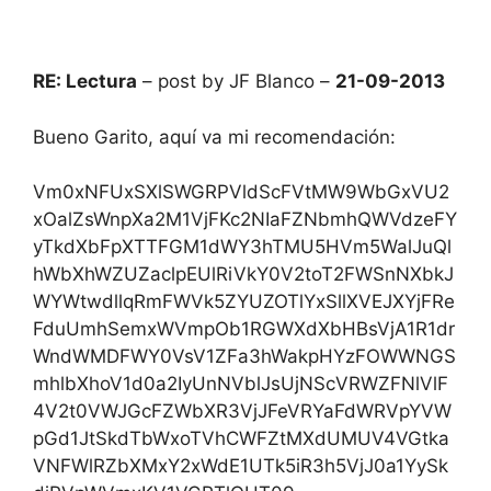
RE: Lectura
– post by JF Blanco –
21-09-2013
Bueno Garito, aquí va mi recomendación:
Vm0xNFUxSXlSWGRPVldScFVtMW9WbGxVU2
xOalZsWnpXa2M1VjFKc2NIaFZNbmhQWVdzeFY
yTkdXbFpXTTFGM1dWY3hTMU5HVm5WalJuQl
hWbXhWZUZaclpEUlRiVkY0V2toT2FWSnNXbkJ
WYWtwdllqRmFWVk5ZYUZOTlYxSllXVEJXYjFRe
FduUmhSemxWVmpOb1RGWXdXbHBsVjA1R1dr
WndWMDFWY0VsV1ZFa3hWakpHYzFOWWNGS
mhlbXhoV1d0a2IyUnNVblJsUjNScVRWZFNlVlF
4V2t0VWJGcFZWbXR3VjJFeVRYaFdWRVpYVW
pGd1JtSkdTbWxoTVhCWFZtMXdUMUV4VGtka
VNFWlRZbXMxY2xWdE1UTk5iR3h5VjJ0a1YySk