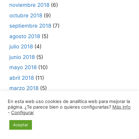
noviembre 2018
(6)
octubre 2018
(9)
septiembre 2018
(7)
agosto 2018
(5)
julio 2018
(4)
junio 2018
(5)
mayo 2018
(10)
abril 2018
(11)
marzo 2018
(5)
febrero 2018
(3)
En esta web uso cookies de analítica web para mejorar la
página. ¿Te parece bien o quieres configurarlas?
Más info
enero 2018
(1)
-
Configurar
diciembre 2017
(3)
Aceptar
noviembre 2017
(4)