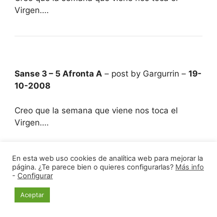
Virgen….
Sanse 3 – 5 Afronta A
– post by Gargurrin –
19-
10-2008
Creo que la semana que viene nos toca el
Virgen….
En esta web uso cookies de analítica web para mejorar la
página. ¿Te parece bien o quieres configurarlas?
Más info
-
Configurar
Habemus rondam
– post by ALX –
21-10-2008
Aceptar
Ojo que no está en la portada.