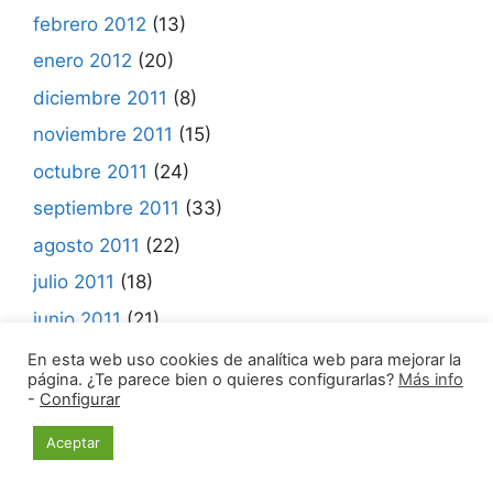
febrero 2012
(13)
enero 2012
(20)
diciembre 2011
(8)
noviembre 2011
(15)
octubre 2011
(24)
septiembre 2011
(33)
agosto 2011
(22)
julio 2011
(18)
junio 2011
(21)
mayo 2011
(27)
En esta web uso cookies de analítica web para mejorar la
página. ¿Te parece bien o quieres configurarlas?
Más info
abril 2011
(34)
-
Configurar
marzo 2011
(30)
Aceptar
febrero 2011
(23)