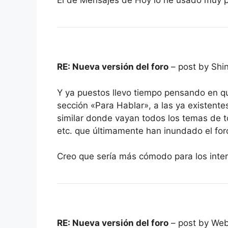
El de Mensajes de Hoy lo he usado muy po
RE: Nueva versión del foro
– post by Shi
Y ya puestos llevo tiempo pensando en qu
sección «Para Hablar», a las ya existente
similar donde vayan todos los temas de t
etc. que últimamente han inundado el for
Creo que sería más cómodo para los inter
RE: Nueva versión del foro
– post by We