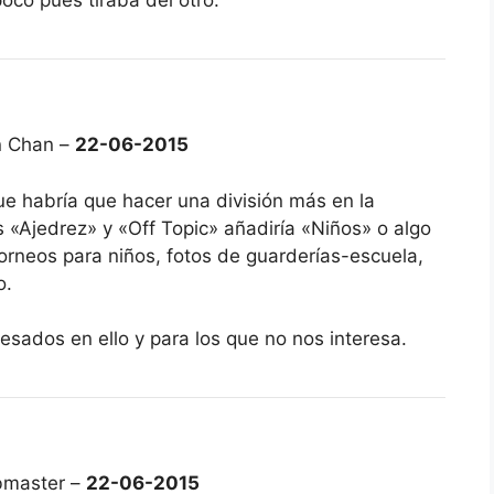
co pues tiraba del otro.
n Chan –
22-06-2015
e habría que hacer una división más en la
s «Ajedrez» y «Off Topic» añadiría «Niños» o algo
orneos para niños, fotos de guarderías-escuela,
o.
esados en ello y para los que no nos interesa.
bmaster –
22-06-2015