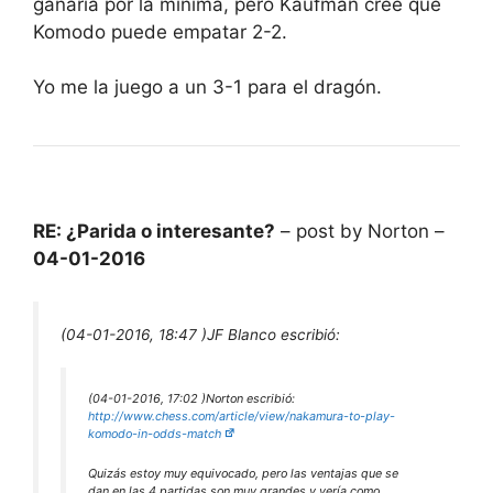
ganaría por la mínima, pero Kaufman cree que
Komodo puede empatar 2-2.
Yo me la juego a un 3-1 para el dragón.
RE: ¿Parida o interesante?
– post by Norton –
04-01-2016
(04-01-2016, 18:47 )
JF Blanco escribió:
(04-01-2016, 17:02 )
Norton escribió:
http://www.chess.com/article/view/nakamura-to-play-
komodo-in-odds-match
Quizás estoy muy equivocado, pero las ventajas que se
dan en las 4 partidas son muy grandes y vería como