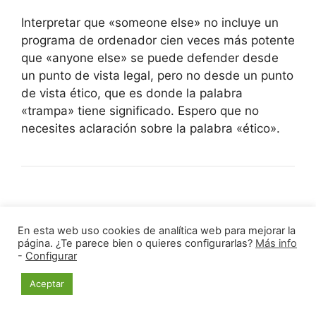
Interpretar que «someone else» no incluye un
programa de ordenador cien veces más potente
que «anyone else» se puede defender desde
un punto de vista legal, pero no desde un punto
de vista ético, que es donde la palabra
«trampa» tiene significado. Espero que no
necesites aclaración sobre la palabra «ético».
RE: ¿Parida o interesante?
– post by JF Blanco
En esta web uso cookies de analítica web para mejorar la
–
07-01-2016
página. ¿Te parece bien o quieres configurarlas?
Más info
-
Configurar
Aceptar
(07-01-2016, 19:12 )
Norton escribió: