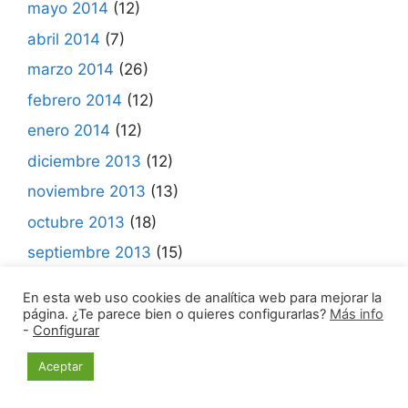
mayo 2014
(12)
abril 2014
(7)
marzo 2014
(26)
febrero 2014
(12)
enero 2014
(12)
diciembre 2013
(12)
noviembre 2013
(13)
octubre 2013
(18)
septiembre 2013
(15)
agosto 2013
(16)
En esta web uso cookies de analítica web para mejorar la
julio 2013
(10)
página. ¿Te parece bien o quieres configurarlas?
Más info
-
Configurar
junio 2013
(9)
Aceptar
mayo 2013
(17)
abril 2013
(19)