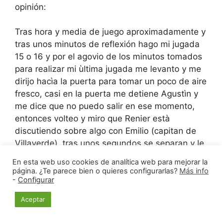
opinión:
Tras hora y media de juego aproximadamente y
tras unos minutos de reflexión hago mi jugada
15 o 16 y por el agovio de los minutos tomados
para realizar mi ùltima jugada me levanto y me
dirijo hacìa la puerta para tomar un poco de aire
fresco, casi en la puerta me detiene Agustìn y
me dice que no puedo salir en ese momento,
entonces volteo y miro que Renier està
discutiendo sobre algo con Emilio (capitan de
Villaverde), tras unos segundos se separan y le
pregunto a Emilio el por qué no podía salir y me
En esta web uso cookies de analítica web para mejorar la
contesta que Renier esta reclamando que
página. ¿Te parece bien o quieres configurarlas?
Más info
-
Ballesteros está saliendo mucho de la sala y
Configurar
que está realizando jugadas tipo ordenador, yo
Aceptar
me molesto un poco por no poder salir y
regreso a mi silla, escucho unas voces por ahí