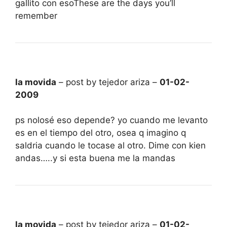
gallito con esoThese are the days you’ll
remember
la movida
– post by tejedor ariza –
01-02-
2009
ps nolosé eso depende? yo cuando me levanto
es en el tiempo del otro, osea q imagino q
saldria cuando le tocase al otro. Dime con kien
andas…..y si esta buena me la mandas
la movida
– post by tejedor ariza –
01-02-