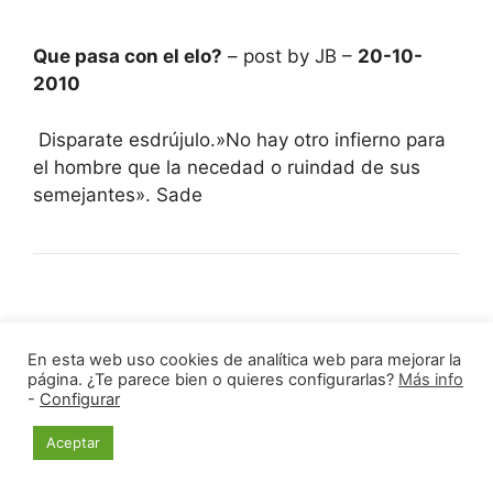
Que pasa con el elo?
– post by JB –
20-10-
2010
Disparate esdrújulo.»No hay otro infierno para
el hombre que la necedad o ruindad de sus
semejantes». Sade
Que pasa con el elo?
– post by JB –
20-10-
En esta web uso cookies de analítica web para mejorar la
2010
página. ¿Te parece bien o quieres configurarlas?
Más info
-
Configurar
La Pirámide Poblacional teóricamente es una
Aceptar
campana de Gauss, pero en la práctica no se
consigue por muchos motivos (entra gente