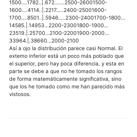
1500….1782..|.672…….2500-26001500-
1600….4114..|.2217…..2400-25001600-
1700….8501..|.5946…..2300-24001700-1800…
14585.|.14953…2200-23001800-1900…
23519.|.25700…2100-22001900-2000…
33964.|.38660…2000-2100
Así a ojo la distribución parece casi Normal. El
extemo inferior está un poco más poblado que
el superior, pero hay poca diferencia, y esta en
parte se debe a que no he tomado los rangos
de forma matemáticamente significativa, sino
que los he tomado como me han parecido más
vistosos.