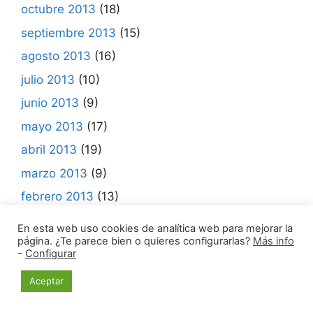
octubre 2013
(18)
septiembre 2013
(15)
agosto 2013
(16)
julio 2013
(10)
junio 2013
(9)
mayo 2013
(17)
abril 2013
(19)
marzo 2013
(9)
febrero 2013
(13)
enero 2013
(15)
En esta web uso cookies de analítica web para mejorar la
página. ¿Te parece bien o quieres configurarlas?
Más info
diciembre 2012
(4)
-
Configurar
noviembre 2012
(15)
Aceptar
octubre 2012
(18)