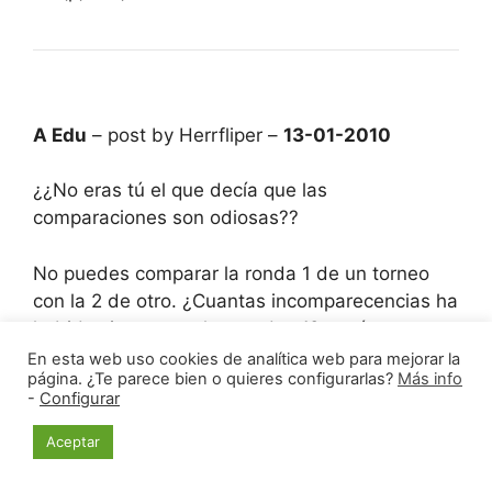
A Edu
– post by Herrfliper –
13-01-2010
¿¿No eras tú el que decía que las
comparaciones son odiosas??
No puedes comparar la ronda 1 de un torneo
con la 2 de otro. ¿Cuantas incomparecencias ha
habido siempre en las rondas 1? y más en
torneos donde puedes pagar en la misma sala
En esta web uso cookies de analítica web para mejorar la
página. ¿Te parece bien o quieres configurarlas?
Más info
de juego… Quien ha jugado la primera ronda no
-
Configurar
suele faltar a otra por capricho…(8P) donante y
tomante de (p)elo (8P)
Aceptar