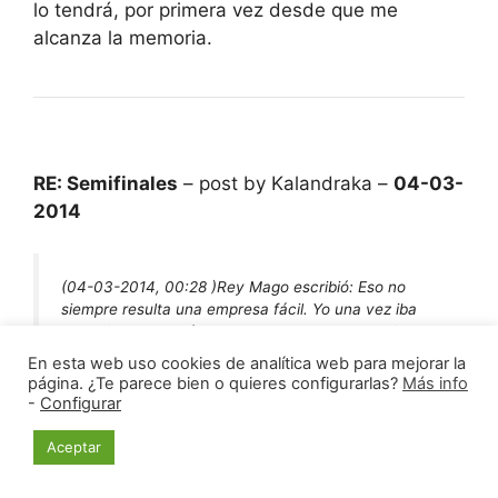
lo tendrá, por primera vez desde que me
alcanza la memoria.
RE: Semifinales
– post by Kalandraka –
04-03-
2014
(04-03-2014, 00:28 )
Rey Mago escribió:
Eso no
siempre resulta una empresa fácil. Yo una vez iba
con prisas, en algún tramo de la M-30 por encima
del límite para llegar a una partida, creo que en una
En esta web uso cookies de analítica web para mejorar la
Fase Previa. Resultado: llegué con 32′ de retraso … y
página. ¿Te parece bien o quieres configurarlas?
Más info
ya se sabe. Y después de un mes me llegó un correo
-
Configurar
certificado con una multa.
Aceptar
Por cierto, ya os puedo asegurar que ninguno de los
dos ganaréis puntos contra mí en la Semi de este