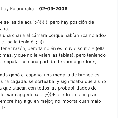
t by Kalandraka –
02-09-2008
 sé las de aquí ;-)))) ), pero hay posición de
gana.
ole una charla al cámara porque habían «cambiado»
culpa la tenía él ;-)))
tener razón, pero también es muy discutible (ella
o más, y que no le valen las tablas), pero teniendo
sempatar con una partida de «armaggedon»,
piada ganó el español una medalla de bronce es
una cagada: se sorteaba, y significaba que a uno
nía que atacar, con todos las probabilidades de
l «armaggedon»…. ;-)))El ajedrez es un gran
iempre hay alguien mejor; no importa cuan malo
itz