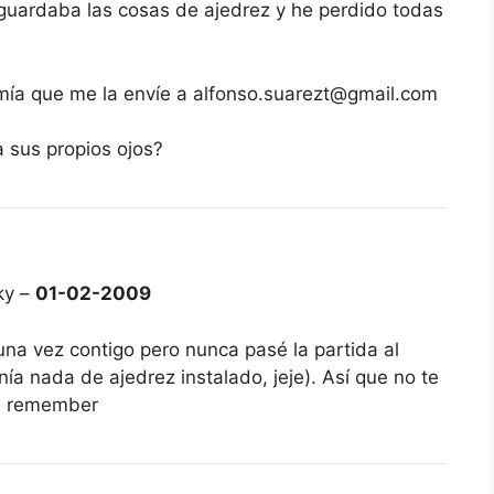
guardaba las cosas de ajedrez y he perdido todas
a mía que me la envíe a alfonso.suarezt@gmail.com
a sus propios ojos?
ky –
01-02-2009
una vez contigo pero nunca pasé la partida al
a nada de ajedrez instalado, jeje). Así que no te
ll remember