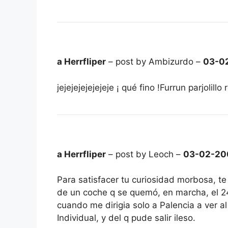
a Herrfliper
– post by Ambizurdo –
03-0
jejejejejejejeje ¡ qué fino !Furrun parjolillo
a Herrfliper
– post by Leoch –
03-02-20
Para satisfacer tu curiosidad morbosa, te 
de un coche q se quemó, en marcha, el 24
cuando me dirigia solo a Palencia a ver a
Individual, y del q pude salir ileso.