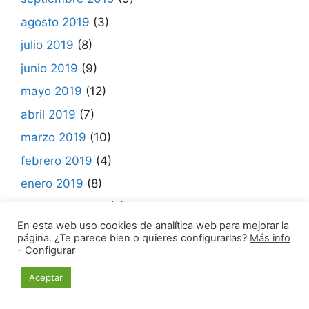
agosto 2019
(3)
julio 2019
(8)
junio 2019
(9)
mayo 2019
(12)
abril 2019
(7)
marzo 2019
(10)
febrero 2019
(4)
enero 2019
(8)
diciembre 2018
(8)
En esta web uso cookies de analítica web para mejorar la
noviembre 2018
(6)
página. ¿Te parece bien o quieres configurarlas?
Más info
-
Configurar
octubre 2018
(9)
septiembre 2018
(7)
Aceptar
agosto 2018
(5)