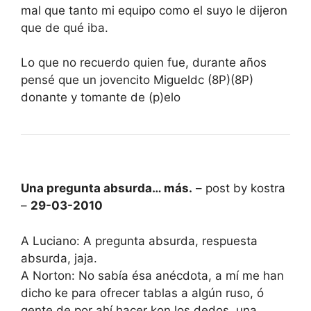
mal que tanto mi equipo como el suyo le dijeron
que de qué iba.
Lo que no recuerdo quien fue, durante años
pensé que un jovencito Migueldc (8P)(8P)
donante y tomante de (p)elo
Una pregunta absurda… más.
– post by kostra
–
29-03-2010
A Luciano: A pregunta absurda, respuesta
absurda, jaja.
A Norton: No sabía ésa anécdota, a mí me han
dicho ke para ofrecer tablas a algún ruso, ó
gente de por ahí hacer kon los dedos, una