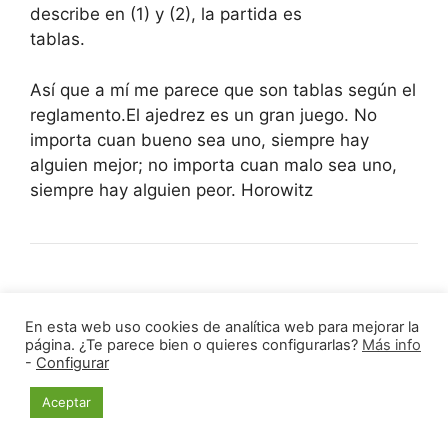
describe en (1) y (2), la partida es
tablas.
Así que a mí me parece que son tablas según el
reglamento.El ajedrez es un gran juego. No
importa cuan bueno sea uno, siempre hay
alguien mejor; no importa cuan malo sea uno,
siempre hay alguien peor. Horowitz
A fenchito
– post by migueldc –
30-03-2010
En esta web uso cookies de analítica web para mejorar la
página. ¿Te parece bien o quieres configurarlas?
Más info
-
Configurar
Hace muchos años cuando Dani arbitraba
Chamberí, no se aplicaban las reglas de
Aceptar
rápidas. Por ejemplo hacer una jugada ilegal no
implicaba perder la partida. ¿Eso ha cambiado?