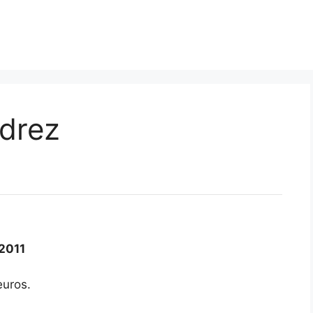
edrez
2011
uros.