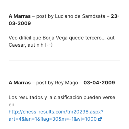
A Marras
– post by Luciano de Samósata –
23-
03-2009
Veo difícil que Borja Vega quede tercero… aut
Caesar, aut nihil :-)
A Marras
– post by Rey Mago –
03-04-2009
Los resultados y la clasificación pueden verse
en
http://chess-results.com/tnr20298.aspx?
art=4&lan=1&flag=30&m=-1&wi=1000