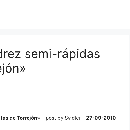
drez semi-rápidas
ejón»
stas de Torrejón»
– post by Svidler –
27-09-2010