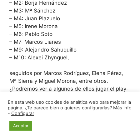
– M2: Borja Hernández
– M3: Mª Sánchez
– M4: Juan Plazuelo
– M5: Irene Morona
– M6: Pablo Soto
– M7: Marcos Lianes
– M9: Alejandro Sahuquillo
– M10: Alexei Zhynguel,
seguidos por Marcos Rodríguez, Elena Pérez,
Mª Sierra y Miguel Morona, entre otros.
¿Podremos ver a algunos de ellos jugar el play-
off? ¡Ánimo a todos y un poquito de suerte!
En esta web uso cookies de analítica web para mejorar la
página. ¿Te parece bien o quieres configurarlas?
Más info
También están publicados los
resultados de la
-
Configurar
ronda 4ª
.
Aceptar