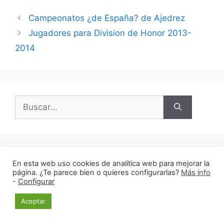
Campeonatos ¿de España? de Ajedrez
Jugadores para Division de Honor 2013-
2014
Buscar:
En esta web uso cookies de analítica web para mejorar la
Archivos
página. ¿Te parece bien o quieres configurarlas?
Más info
-
Configurar
enero 2021
(1)
Aceptar
noviembre 2020
(6)