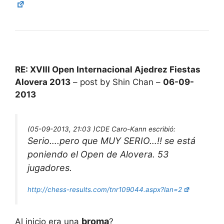
RE: XVIII Open Internacional Ajedrez Fiestas
Alovera 2013
– post by Shin Chan –
06-09-
2013
(05-09-2013, 21:03 )
CDE Caro-Kann escribió:
Serio….pero que MUY SERIO…!! se está
poniendo el Open de Alovera. 53
jugadores.
http://chess-results.com/tnr109044.aspx?lan=2
broma
Al inicio era una
?